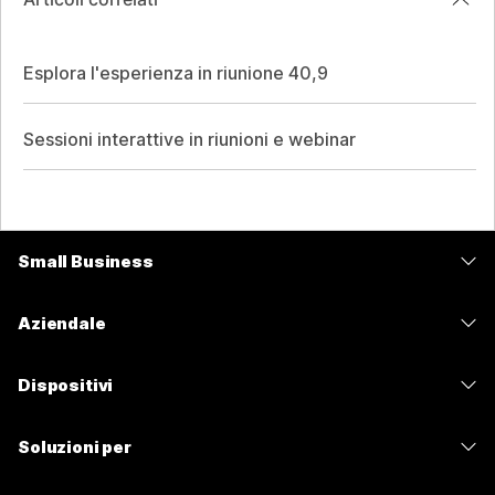
Esplora l'esperienza in riunione 40,9
Sessioni interattive in riunioni e webinar
Small Business
Prezzi
Aziendale
App Webex
Webex Suite
Dispositivi
Meetings
Calling
Cuffie
Calling
Soluzioni per
Meetings
Videocamere
Messaggistica
Istruzione
Messaggistica