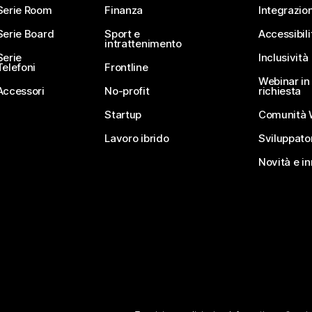
Serie Room
Finanza
Integrazion
Serie Board
Sport e
Accessibili
intrattenimento
Serie
Inclusività
Telefoni
Frontline
Webinar in 
Accessori
No-profit
richiesta
Startup
Comunità 
Lavoro ibrido
Sviluppato
Novità e i