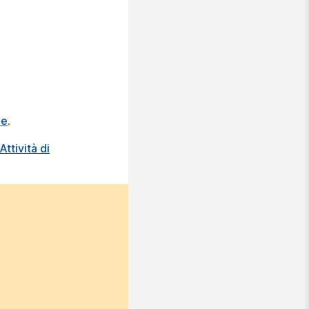
de
.
ttività di