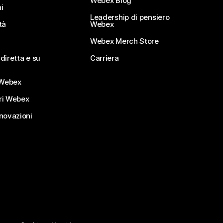
Webex Blog
i
Leadership di pensiero
tà
Webex
Webex Merch Store
diretta e su
Carriera
Webex
ri Webex
nnovazioni