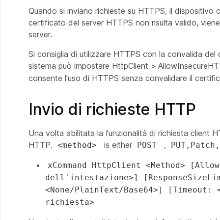
Quando si inviano richieste su HTTPS, il dispositivo c
certificato del server HTTPS non risulta valido, viene
server.
Si consiglia di utilizzare HTTPS con la convalida del c
sistema può impostare HttpClient
>
AllowInsecureH
consente l'uso di HTTPS senza convalidare il certific
Invio di richieste HTTP
Una volta abilitata la funzionalità di richiesta client 
HTTP.
is either
,
<method>
POST
PUT,Patch
xCommand HttpClient <Method> [Allow
dell'intestazione>] [ResponseSizeLi
<None/PlainText/Base64>] [Timeout: 
richiesta>