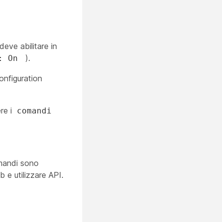
deve abilitare in
).
e: On
nfiguration
ere i
comandi
omandi sono
 e utilizzare API.