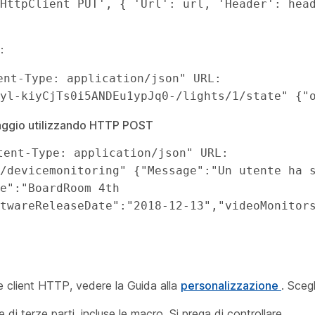
HttpClient PUT', { 'Url': url, 'Header': head
:
yl-kiyCjTs0i5ANDEu1ypJq0-/lights/1/state" {"
raggio utilizzando HTTP POST
/devicemonitoring" {"Message":"Un utente ha s
e":"BoardRoom 4th 
twareReleaseDate":"2018-12-13","videoMonitor
ste client HTTP, vedere la Guida alla
personalizzazione
. Scegl
i terze parti, incluse le macro. Si prega di controllare