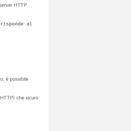
i server HTTP
rrisponde al
o, è possibile
o (HTTP) che sicuro