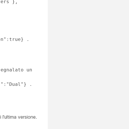
ers }, 
on":true} . 
egnalato un 
s":"Dual"} . 
i l'ultima versione.