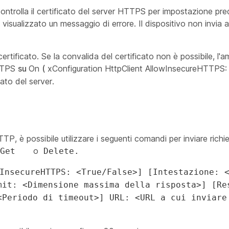
ontrolla il certificato del server HTTPS per impostazione prede
 visualizzato un messaggio di errore. Il dispositivo non invia 
ertificato. Se la convalida del certificato non è possibile, l'a
TTPS
su
On
(
xConfiguration HttpClient AllowInsecureHTTPS
ato del server.
HTTP, è possibile utilizzare i seguenti comandi per inviare richi
o
,Get
Delete.
InsecureHTTPS: <True/False>] [Intestazione: 
mit: <Dimensione massima della risposta>] [Re
<Periodo di timeout>] URL: <URL a cui inviare