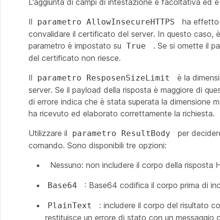
L'aggiunta di campi di intestazione è facoltativa ed 
Il
ha effetto
parametro AllowInsecureHTTPS
convalidare il certificato del server. In questo caso, è
parametro è impostato su
. Se si omette il 
True
del certificato non riesce.
Il
è la dimens
parametro ResposenSizeLimit
server. Se il payload della risposta è maggiore di qu
di errore indica che è stata superata la dimensione mas
ha ricevuto ed elaborato correttamente la richiesta.
Utilizzare il
per decider
parametro ResultBody
comando. Sono disponibili tre opzioni:
Nessuno: non includere il corpo della risposta
: Base64 codifica il corpo prima di incl
Base64
: includere il corpo del risultato
PlainText
restituisce un errore di stato con un messaggio c