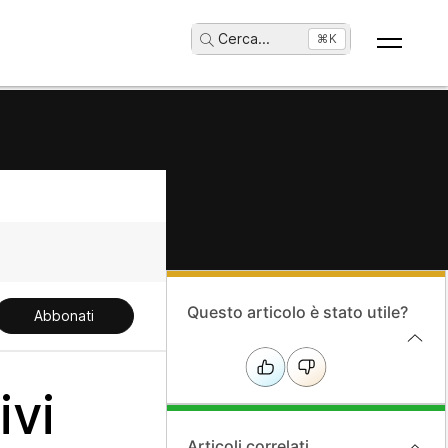
Cerca
...
⌘K
Questo articolo è stato utile?
Abbonati
ivi
Articoli correlati