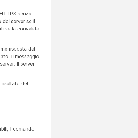
di HTTPS senza
 del server se il
ati se la convalida
ome risposta dal
tato. Il messaggio
erver; Il server
risultato del
bili, il comando