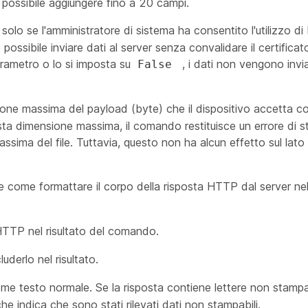
è possibile aggiungere fino a 20 campi.
 solo se l'amministratore di sistema ha consentito l'utilizzo 
 possibile inviare dati al server senza convalidare il certificato
parametro o lo si imposta su
, i dati non vengono invi
False
ione massima del payload (byte) che il dispositivo accetta c
esta dimensione massima, il comando restituisce un errore di s
sima del file. Tuttavia, questo non ha alcun effetto sul lato s
e come formattare il corpo della risposta HTTP dal server nel 
 HTTP nel risultato del comando.
uderlo nel risultato.
 come testo normale. Se la risposta contiene lettere non stampa
he indica che sono stati rilevati dati non stampabili.