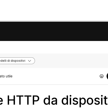
elli di dispositivi
to utile
te HTTP da disposit