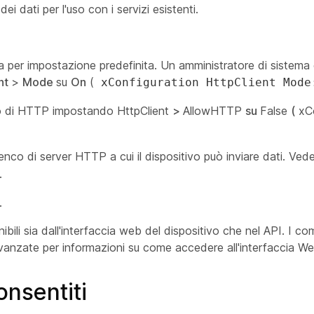
 dati per l'uso con i servizi esistenti.
ta per impostazione predefinita. Un amministratore di sistema 
nt
>
Mode
su
On
(
xConfiguration HttpClient Mod
izzo di HTTP impostando HttpClient
>
AllowHTTP
su
False
(
xCo
enco di server HTTP a cui il dispositivo può inviare dati. Ved
.
.
nibili sia dall'interfaccia web del dispositivo che nel API. I c
anzate per informazioni su come accedere all'interfaccia Web
nsentiti