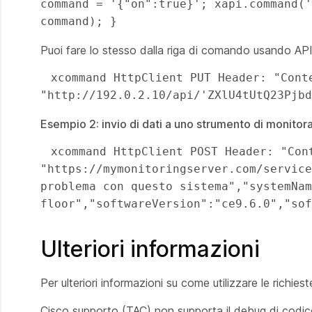
command = '{"on":true}'; xapi.command('
command); } 
Puoi fare lo stesso dalla riga di comando usando API
 xcommand HttpClient PUT Header: "Content-Type: application/json" URL: 
"http://192.0.2.10/api/'ZXlU4tUtQ23Pjbd
Esempio 2: invio di dati a uno strumento di monito
 xcommand HttpClient POST Header: "Content-Type: application/json" URL: 
"https://mymonitoringserver.com/service
problema con questo sistema","systemNam
floor","softwareVersion":"ce9.6.0","sof
Ulteriori informazioni
Per ulteriori informazioni su come utilizzare le richie
Cisco supporto (TAC) non supporta il debug di codice d