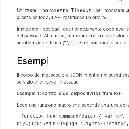
Utilizzare il
per impostare u
parametro Timeout
questo periodo, il API restituisce un errore.
Immettere il payload (dati) direttamente dopo aver eme
del payload. Al termine, terminare con un'interruzione
un'interruzione di riga (".\n"). Ora il comando viene es
Esempi
Il corpo del messaggio è JSON in entrambi questi es
servizio che riceve i messaggi.
Esempio 1: controllo dei dispositivi IoT tramite H
Ecco una funzione macro che accende una luce colleg
 function hue_command(data) { var url = 'http://192.0.2.10/api/'ZXlU4tUtQ23Pjbdyl-
kiyCjTs0i5ANDEu1ypJq0-/lights/1/state';