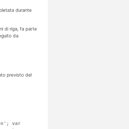
pletata durante
 di riga, fa parte
eguito da
to previsto del
n'; var 