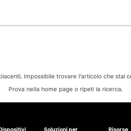
iacenti. Impossibile trovare l'articolo che stai 
Prova nella home page o ripeti la ricerca.
Home
Dispositivi
Soluzioni per
Risorse
Occorre una risposta?