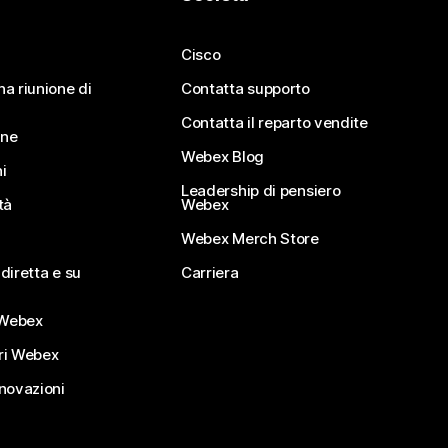
Cisco
na riunione di
Contatta supporto
Contatta il reparto vendite
ine
Webex Blog
i
Leadership di pensiero
tà
Webex
Webex Merch Store
diretta e su
Carriera
Webex
ri Webex
nnovazioni