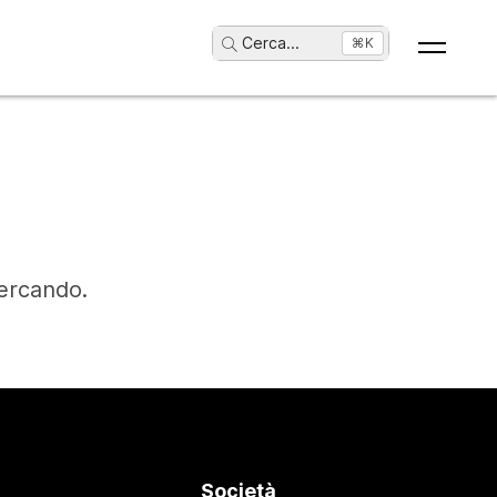
Cerca
...
⌘K
cercando.
Società