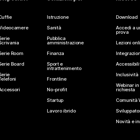
Invia una domanda
Cuffie
Istruzione
Download
Videocamere
Sanità
Accedi a u
prova
Serie
Pubblica
Scrivania
amministrazione
Lezioni onl
Serie Room
Finanza
Integrazion
Serie Board
Sport e
Accessibili
intrattenimento
Serie
Inclusività
Telefoni
Frontline
Webinar in 
Accessori
No-profit
richiesta
Startup
Comunità 
Lavoro ibrido
Sviluppato
Novità e i