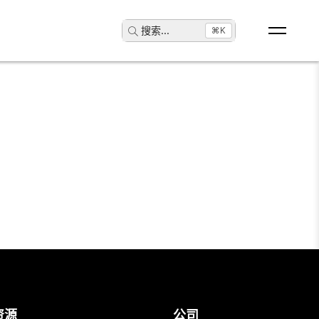
搜索
...
⌘K
资源
公司