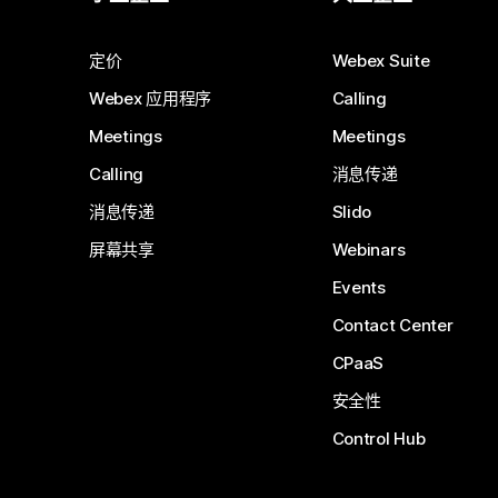
定价
Webex Suite
Webex 应用程序
Calling
Meetings
Meetings
Calling
消息传递
消息传递
Slido
屏幕共享
Webinars
Events
Contact Center
CPaaS
安全性
Control Hub