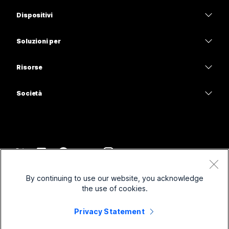
App Webex
Webex Suite
Occorre una risposta?
Dispositivi
Meetings
Calling
Invia una domanda
Cuffie
Calling
Soluzioni per
Meetings
Videocamere
Istruzione
Messaggistica
Messaggistica
Risorse
Serie Scrivania
Sanità
Condivisione schermo
Download
Slido
Serie Room
Società
Pubblica amministrazione
Accedi a una riunione di prova
Webinar
Cisco
Serie Board
Finanza
Lezioni online
Events
Contatta supporto
Serie Telefoni
Sport e intrattenimento
Integrazioni
Contact Center
Contatta il reparto vendite
Accessori
Frontline
Accessibilità
CPaaS
Termini e condizioni
Webex Blog
By continuing to use our website, you acknowledge
No-profit
Informativa sulla privacy
Inclusività
Sicurezza
the use of cookies.
Leadership di pensiero Webex
Cookie
Startup
Webinar in diretta e su richiesta
Control Hub
Privacy Statement
Webex Merch Store
Marchi
Lavoro ibrido
Comunità Webex
©
2026
Cisco e/o relative affiliate. Tutti i diritti riservati.