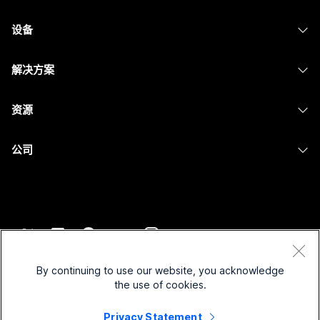
Webex 应用程序
Webex Suite
设备
提交问题
Meetings
Calling
头戴式耳机
Calling
解决方案
Meetings
摄像头
消息传递
教育
消息传递
资源
Desk 系列
屏幕共享
医疗保健
Slido
下载
Room 系列
公司
政府
Webinars
加入测试会议
Board 系列
Cisco
财务
Events
在线课程
Phone 系列
联系技术支持
体育与娱乐
Contact Center
集成
配件
联系销售
一线员工
CPaaS
辅助功能
条款和条件
Webex Blog
非营利组织
安全性
By continuing to use our website, you acknowledge
包容性
隐私权声明
the use of cookies.
Webex 思想领导力
新兴公司
Control Hub
Cookie
直播和点播网络研讨会
Privacy Statement
Webex 商店
商标
混合式工作