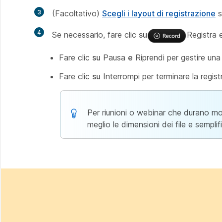
3
(Facoltativo)
Scegli i layout di registrazione
s
4
Se necessario, fare clic
su
Registra 
Fare clic
su
Pausa
e
Riprendi per gestire una 
Fare clic
su
Interrompi per terminare la regist
Per riunioni o webinar che durano molt
meglio le dimensioni dei file e semplif