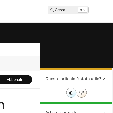
Cerca
...
⌘K
Questo articolo è stato utile?
Abbonati
n
Articoli correlati