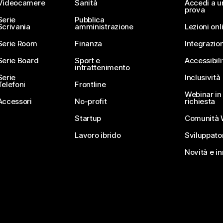
Videocamere
Sanità
Accedi a u
prova
Serie
Pubblica
Scrivania
amministrazione
Lezioni onl
Serie Room
Finanza
Integrazion
Serie Board
Sport e
Accessibili
intrattenimento
Serie
Inclusività
Telefoni
Frontline
Webinar in 
Accessori
No-profit
richiesta
Startup
Comunità 
Lavoro ibrido
Sviluppato
Novità e i