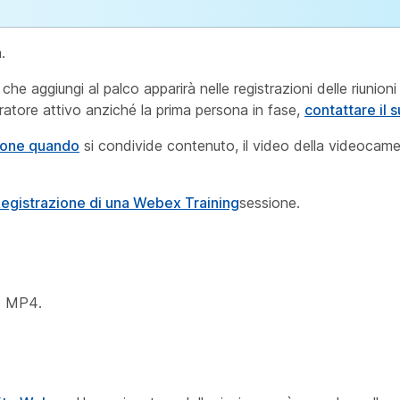
.
 che aggiungi al palco apparirà nelle registrazioni delle riunion
 oratore attivo anziché la prima persona in fase,
contattare il 
zione quando
si condivide contenuto, il video della videocame
egistrazione di una Webex Training
sessione.
to MP4.
e