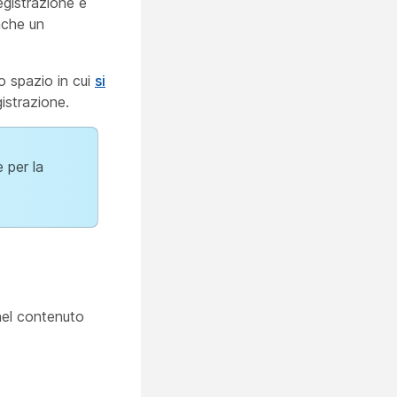
egistrazione e
nche un
o spazio in cui
si
istrazione.
 per la
nel contenuto