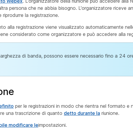
sito Webex
. L'organizzatore della riunione può accedere alla r
 altra persona che ne abbia bisogno. L'organizzatore riceve a
 riprodurre la registrazione.
nto alla registrazione viene visualizzato automaticamente nell
viene considerato come organizzatore e può accedere alla reg
 larghezza di banda, possono essere necessario fino a 24 ore
ione
efinito
per le registrazioni in modo che rientra nel formato e 
rare una trascrizione di quanto
detto durante la
riunione.
bile modificare le
impostazioni.