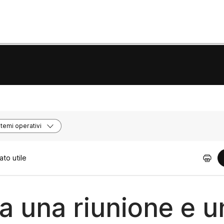
stemi operativi
to utile
a una riunione e u