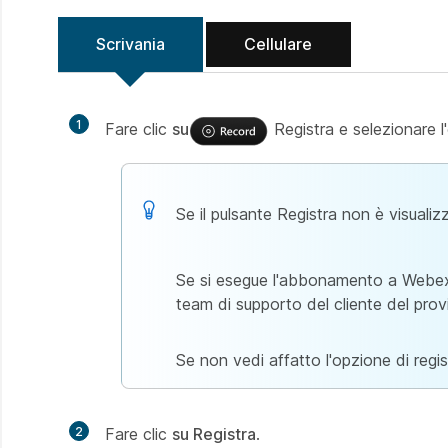
Scrivania
Cellulare
1
Fare clic
su
Registra e selezionare l
Se il pulsante Registra non è
visualiz
Se si esegue l'abbonamento a Webex d
team di supporto del cliente del prov
Se non vedi affatto l'opzione di regi
2
Fare clic
su Registra
.