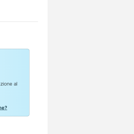
zione al
one?