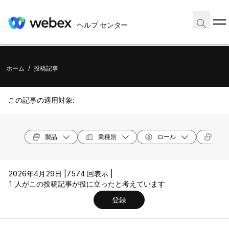
ヘルプ センター
ホーム
/
投稿記事
この記事の適用対象:
製品
業種別
ロール
デバ
2026年4月29日 |
7574 回表示 |
1 人がこの投稿記事が役に立ったと考えています
登録