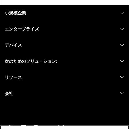
小規模企業
価格
エンタープライズ
Webex アプリ
Webex スイート
デバイス
Meetings
Calling
ヘッドセット
Calling
次のためのソリューション:
Meetings
カメラ
メッセージング
教育
メッセージング
リソース
Desk シリーズ
画面共有
ヘルスケア
Slido
ダウンロード
Room シリーズ
会社
行政
ウェビナー
テストミーティングに参加
Board シリーズ
Cisco
財務
Events
オンラインクラス
Phone シリーズ
サポートへお問い合わせ
スポーツとエンターテインメント
Contact Center
インテグレーション
アクセサリ
セールスに問い合わせ
フロントライン