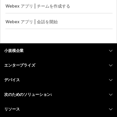
Webex アプリ | チームを作成する
Webex アプリ | 会話を開始
小規模企業
価格
エンタープライズ
Webex アプリ
Webex スイート
デバイス
Meetings
Calling
ヘッドセット
Calling
次のためのソリューション:
Meetings
カメラ
メッセージング
教育
メッセージング
リソース
Desk シリーズ
画面共有
ヘルスケア
Slido