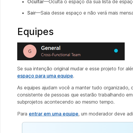
Ocultar
—Oculta o espaço da sua lista de espaç
Sair
—Saia desse espaço e não verá mais mens
Equipes
Se sua intenção original mudar e esse projeto for al
espaço para uma equipe
.
As equipes ajudam você a manter tudo organizado, 
consistente de pessoas que estarão trabalhando e
subprojetos acontecendo ao mesmo tempo.
Para
entrar em uma equipe
, um moderador deve adi