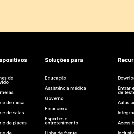
spositivos
Soluções para
Recur
nes de
Educação
Downlo
vido
Assistência médica
Entrar 
meras
de test
Governo
rie de mesa
Aulas o
Financeiro
rie de salas
Integra
Esportes e
rie de placas
entretenimento
Acessib
rie de
Linha de frente
Inclusi