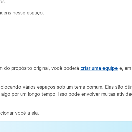
os.
agens nesse espaço.
ém do propósito original, você poderá
criar uma equipe
e, em
colocando vários espaços sob um tema comum. Elas são óti
m
algo
por um longo tempo.
Isso
pode envolver muitas ativid
cionar você a ela.