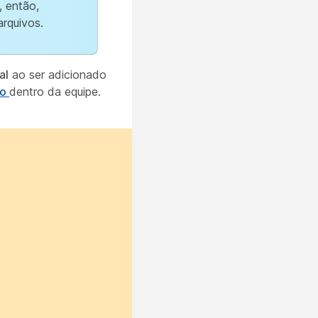
, então,
arquivos.
al
ao ser adicionado
ão
dentro da equipe.