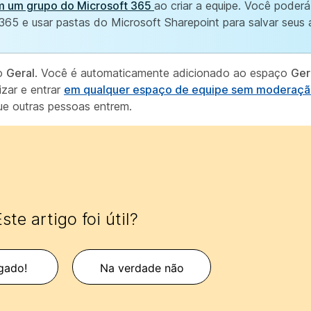
m um grupo do Microsoft 365
ao criar a equipe. Você poderá
365 e usar pastas do Microsoft Sharepoint para salvar seus 
 o
Geral
. Você é automaticamente adicionado ao espaço
Ger
zar e entrar
em qualquer espaço de equipe sem moderaç
ue outras pessoas entrem.
ste artigo foi útil?
gado!
Na verdade não