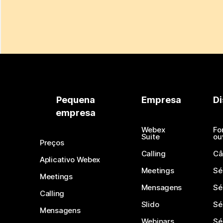
Pequena
Empresa
Di
empresa
Webex
Fo
Suite
ou
Preços
Calling
Câ
Aplicativo Webex
Meetings
Sé
Meetings
Mensagens
Sé
Calling
Slido
Sé
Mensagens
Webinars
Sé