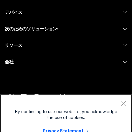
Webex アプリ
Webex スイート
何をお探しですか?
デバイス
Meetings
Calling
ヘッドセット
Calling
質問を投稿してください
次のためのソリューション:
Meetings
カメラ
メッセージング
教育
メッセージング
リソース
Desk シリーズ
画面共有
ヘルスケア
Slido
ダウンロード
Room シリーズ
会社
行政
ウェビナー
テストミーティングに参加
Board シリーズ
Cisco
財務
Events
オンラインクラス
Phone シリーズ
サポートへお問い合わせ
スポーツとエンターテインメント
Contact Center
インテグレーション
アクセサリ
セールスに問い合わせ
フロントライン
CPaaS
アクセシビリティ
利用規約
Webex Blog
非営利
セキュリティ
By continuing to use our website, you acknowledge
インクルージョン
プライバシーステートメント
the use of cookies.
Webex ソート リーダーシップ
スタートアップ
Control Hub
クッキー
ライブ & オンデマンド ウェビナー
Privacy Statement
Webex Merch Store
商標
ハイブリッド ワーク