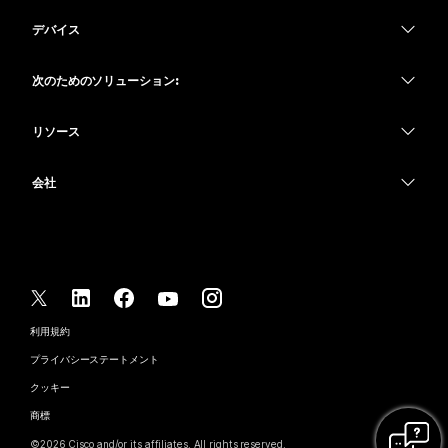
Webex アプリ
Webex スイート
デバイス
何をお探しですか?
Meetings
Calling
ヘッドセット
Calling
次のためのソリューション:
質問を投稿してください
Meetings
カメラ
教育
メッセージング
メッセージング
リソース
Desk シリーズ
ヘルスケア
画面共有
ダウンロード
Slido
Room シリーズ
会社
行政
テストミーティングに参加
ウェビナー
Cisco
Board シリーズ
財務
オンラインクラス
Events
サポートへお問い合わせ
Phone シリーズ
スポーツとエンターテインメント
インテグレーション
Contact Center
セールスに問い合わせ
アクセサリ
フロントライン
アクセシビリティ
CPaaS
利用規約
Webex Blog
非営利
プライバシーステートメント
インクルージョン
セキュリティ
Webex ソート リーダーシップ
クッキー
スタートアップ
ライブ & オンデマンド ウェビナー
Control Hub
Webex Merch Store
商標
ハイブリッド ワーク
Webex Community
©
2026
Cisco and/or its affiliates. All rights reserved.