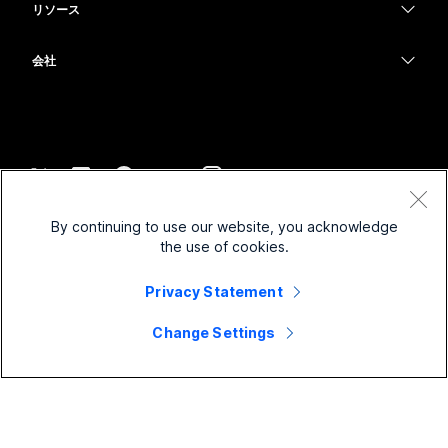
メッセージング
リソース
Desk シリーズ
ヘルスケア
画面共有
ダウンロード
Slido
Room シリーズ
会社
行政
テストミーティングに参加
ウェビナー
Cisco
Board シリーズ
財務
オンラインクラス
Events
サポートへお問い合わせ
Phone シリーズ
スポーツとエンターテインメント
インテグレーション
Contact Center
セールスに問い合わせ
アクセサリ
フロントライン
アクセシビリティ
CPaaS
利用規約
Webex Blog
By continuing to use our website, you acknowledge
非営利
プライバシーステートメント
インクルージョン
セキュリティ
the use of cookies.
Webex ソート リーダーシップ
クッキー
スタートアップ
ライブ & オンデマンド ウェビナー
Control Hub
Privacy Statement
Webex Merch Store
商標
ハイブリッド ワーク
Webex Community
©
2026
Cisco and/or its affiliates. All rights reserved.
キャリア
Change Settings
Webex Developers
ニュース & イノベーション