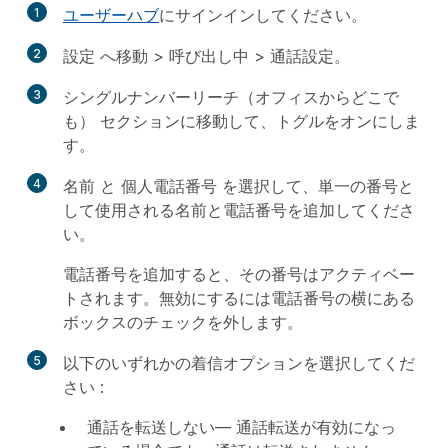
1
ユーザーハブ
にサインインしてください。
2
設定
へ移動 >
呼び出し中
>
通話設定
。
3
シングルナンバーリーチ（オフィスからどこで
も）
セクションに移動して、トグルをオンにしま
す。
4
名前
と
個人電話番号
を選択して、単一の番号と
して使用される名前と電話番号を追加してくださ
い。
電話番号を追加すると、その番号はアクティベー
トされます。無効にするには電話番号の横にある
ボックスのチェックを外します。
5
以下のいずれかの着信オプションを選択してくだ
さい
:
通話を転送しない
— 通話転送が有効になっ