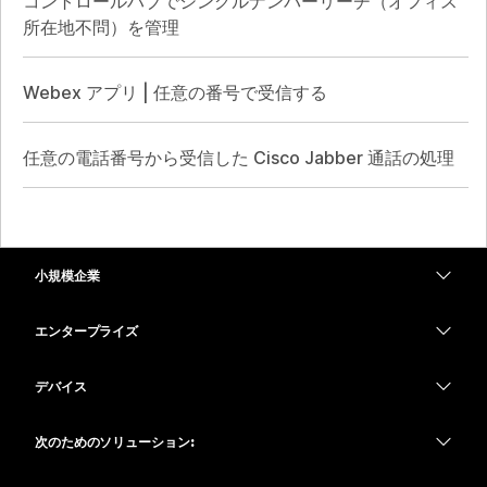
コントロールハブでシングルナンバーリーチ（オフィス
所在地不問）を管理
Webex アプリ | 任意の番号で受信する
任意の電話番号から受信した Cisco Jabber 通話の処理
小規模企業
価格
エンタープライズ
Webex アプリ
Webex スイート
デバイス
Meetings
Calling
ヘッドセット
Calling
次のためのソリューション:
Meetings
カメラ
教育
メッセージング