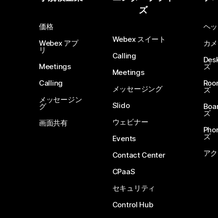
ズ
価格
ヘッ
Webex スイート
Webex アプ
カメ
リ
Calling
De
Meetings
ズ
Meetings
Calling
Ro
メッセージング
ズ
メッセージン
Slido
グ
Boa
ズ
ウェビナー
画面共有
Ph
ズ
Events
アク
Contact Center
CPaaS
セキュリティ
Control Hub