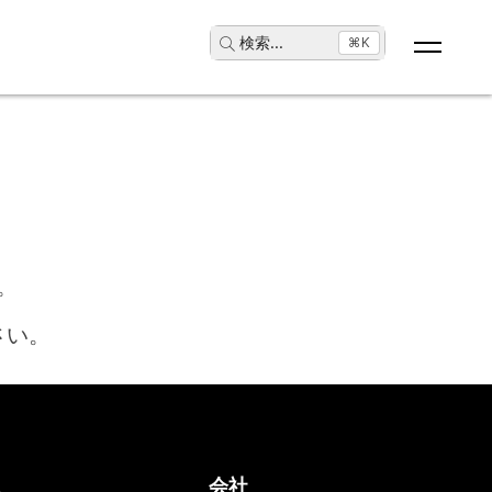
検索
...
⌘K
。
さい。
ス
会社