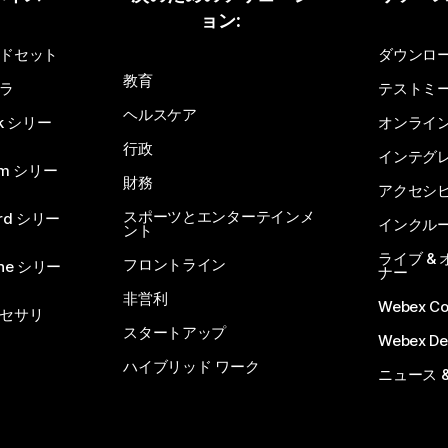
ョン:
質問を投稿してください
ドセット
ダウンロ
教育
ラ
テストミ
ヘルスケア
sk シリー
オンライ
行政
インテグ
om シリー
財務
アクセシ
スポーツとエンターテインメ
rd シリー
インクル
ント
ライブ &
フロントライン
one シリー
ナー
非営利
Webex C
セサリ
スタートアップ
Webex De
ハイブリッド ワーク
ニュース 