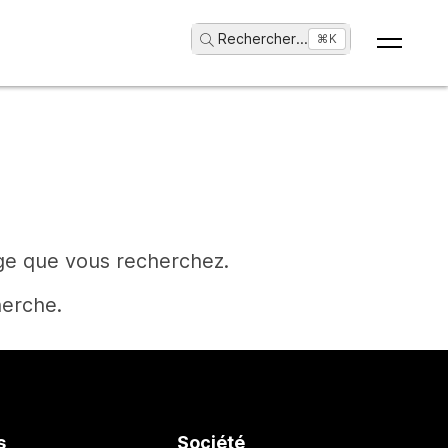
Rechercher
...
⌘K
age que vous recherchez.
herche.
s
Société