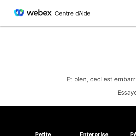
Centre d’Aide
Et bien, ceci est embar
Essaye
Petite
Enterprise
P