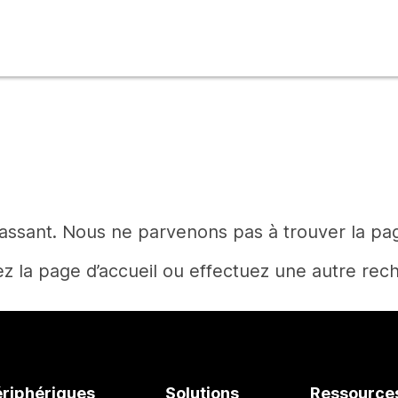
rassant. Nous ne parvenons pas à trouver la p
z la page d’accueil ou effectuez une autre rec
Accueil
ériphériques
Solutions
Ressource
Vous avez besoin d’une réponse ?