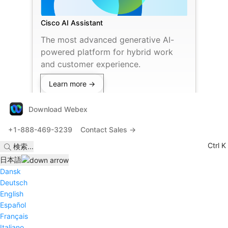
Cisco AI Assistant
The most advanced generative AI-
powered platform for hybrid work
and customer experience.
Learn more →
Download Webex
+1-888-469-3239
Contact Sales →
Ctrl K
検索
...
日本語
Dansk
Deutsch
English
Español
Français
Italiano