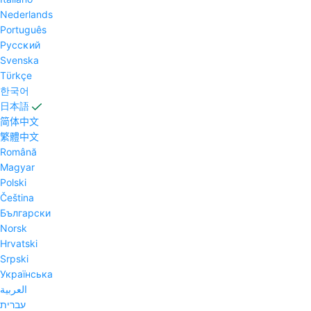
Nederlands
Português
Pyccĸий
Svenska
Tϋrkçe
한국어
日本語
简体中文
繁體中文
Română
Magyar
Polski
Čeština
Български
Norsk
Hrvatski
Srpski
Українська
العربية
עברית