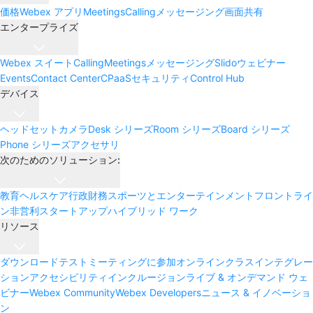
価格
Webex アプリ
Meetings
Calling
メッセージング
画面共有
エンタープライズ
Webex スイート
Calling
Meetings
メッセージング
Slido
ウェビナー
Events
Contact Center
CPaaS
セキュリティ
Control Hub
デバイス
ヘッドセット
カメラ
Desk シリーズ
Room シリーズ
Board シリーズ
Phone シリーズ
アクセサリ
次のためのソリューション:
教育
ヘルスケア
行政
財務
スポーツとエンターテインメント
フロントライ
ン
非営利
スタートアップ
ハイブリッド ワーク
リソース
ダウンロード
テストミーティングに参加
オンラインクラス
インテグレー
ション
アクセシビリティ
インクルージョン
ライブ & オンデマンド ウェ
ビナー
Webex Community
Webex Developers
ニュース & イノベーショ
ン