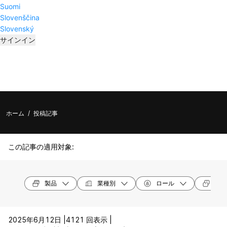
Suomi
Slovenščina
Slovenský
サインイン
ホーム
/
投稿記事
この記事の適用対象:
製品
業種別
ロール
デバ
2025年6月12日 |
4121 回表示 |