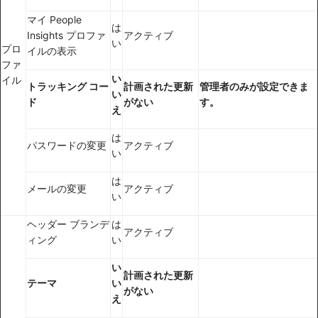
マイ People
は
Insights プロファ
アクティブ
い
プロ
イルの表示
ファ
い
イル
トラッキング コー
計画された更新
管理者のみが設定できま
い
ド
がない
す。
え
は
パスワードの変更
アクティブ
い
は
メールの変更
アクティブ
い
ヘッダー ブランデ
は
アクティブ
ィング
い
い
計画された更新
テーマ
い
がない
え