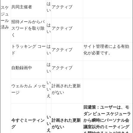
は
共同主催者
アクティブ
スケ
い
ジュ
ール
招待メールからパ
は
済み
スワードを取り除
アクティブ
い
く
トラッキング コー
は
サイト管理者による有効
アクティブ
ド
い
化が必要です。
は
自動録画中
アクティブ
い
い
ウェルカム メッセ
計画された更新
い
ージ
がない
え
回避策：ユーザーは、モ
ダン ビュー スケジューラ
い
今すぐミーティン
計画された更新
から瞬時にパーソナル会
い
グ
がない
議室以外のミーティング
え