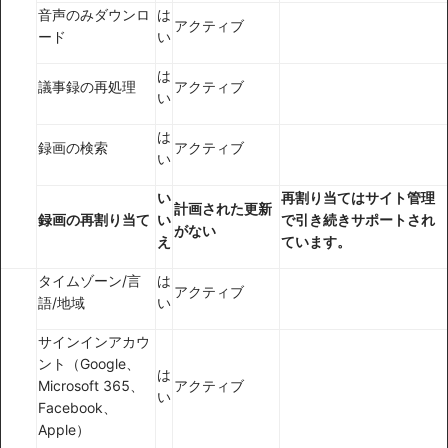
音声のみダウンロ
は
アクティブ
ード
い
は
議事録の再処理
アクティブ
い
は
録画の検索
アクティブ
い
い
再割り当てはサイト管理
計画された更新
録画の再割り当て
い
で引き続きサポートされ
がない
え
ています。
タイムゾーン/言
は
アクティブ
語/地域
い
サインインアカウ
ント（Google、
は
Microsoft 365、
アクティブ
い
Facebook、
Apple）