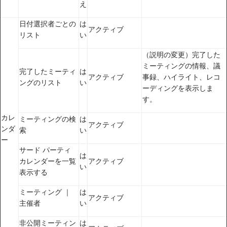
え
日付選択者ごとの
は
アクティブ
リスト
い
（説明の変更）完了した
ミーティングの情報、議
完了したミーティ
は
アクティブ
事録、ハイライト、レコ
ングのリスト
い
ーディングを表示しま
す。
カレ
ミーティングの検
は
アクティブ
ンダ
索
い
ー
サード パーティ
は
カレンダーを一覧
アクティブ
い
表示する
ミーティング ｜
は
アクティブ
主催者
い
非公開ミーティン
は