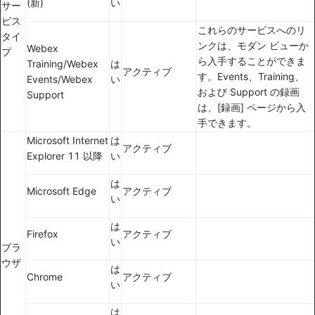
(新)
い
サー
ビス
これらのサービスへのリ
タイ
ンクは、モダン ビューか
Webex
プ
ら入手することができま
Training/Webex
は
アクティブ
す。Events、Training、
Events/Webex
い
および Support の録画
Support
は、[録画] ページから入
手できます。
Microsoft Internet
は
アクティブ
Explorer 11 以降
い
は
Microsoft Edge
アクティブ
い
は
Firefox
アクティブ
い
ブラ
ウザ
は
Chrome
アクティブ
い
は