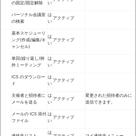
の固定/固定解除
い
パーソナル会議室
は
アクティブ
の検索
い
基本スケジューリ
は
ング(作成/編集/キ
アクティブ
い
ャンセル)
単回/繰り返し/例
は
アクティブ
外ミーティング
い
ICS のダウンロー
は
アクティブ
ド
い
主催者と招待者に
は
変更された招待者のみに
アクティブ
メールを送る
い
送信できます。
メールの ICS 添付
は
アクティブ
ファイル
い
は
連絡先リスト
アクティブ
マイ連絡先メニュー