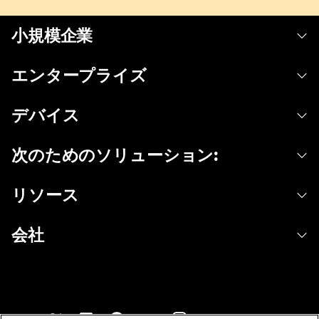
小規模企業
価格
エンタープライズ
Webex アプリ
Webex スイート
デバイス
Meetings
Calling
ヘッドセット
Calling
次のためのソリューション:
Meetings
カメラ
メッセージング
教育
メッセージング
リソース
Desk シリーズ
画面共有
ヘルスケア
Slido
ダウンロード
Room シリーズ
会社
行政
ウェビナー
テストミーティングに参加
Board シリーズ
Cisco
財務
Events
オンラインクラス
Phone シリーズ
サポートへお問い合わせ
スポーツとエンターテインメント
Contact Center
インテグレーション
アクセサリ
セールスに問い合わせ