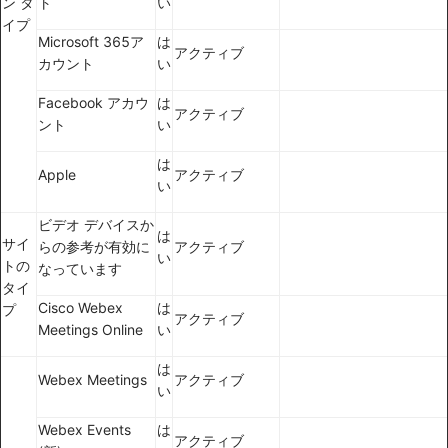
ン タ
ト
い
イプ
Microsoft 365ア
は
アクティブ
カウント
い
Facebook アカウ
は
アクティブ
ント
い
は
Apple
アクティブ
い
ビデオ デバイスか
は
サイ
らの参考が有効に
アクティブ
い
トの
なっています
タイ
Cisco Webex
は
プ
アクティブ
Meetings Online
い
は
Webex Meetings
アクティブ
い
Webex Events
は
アクティブ