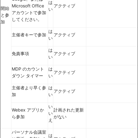
は
Microsoft Office
アクティブ
開始
い
アカウントで参加
と参
してください。
加
は
主催者キーで参加
アクティブ
い
は
免責事項
アクティブ
い
MDP のカウント
は
アクティブ
ダウン タイマー
い
主催者より早く参
は
アクティブ
加
い
い
Webex アプリか
計画された更新
い
ら参加
がない
え
パーソナル会議室
は