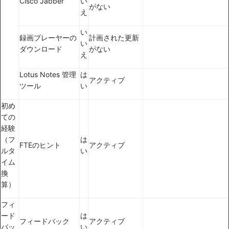
Cisco Jabber
い
がない
え
い
録画プレーヤーの
計画された更新
い
ダウンロード
がない
え
Lotus Notes 管理
は
アクティブ
ツール
い
初め
ての
経験
（フ
は
FTEのヒント
アクティブ
ルタ
い
イム
換
算）
フィ
ード
は
フィードバック
アクティブ
バッ
い