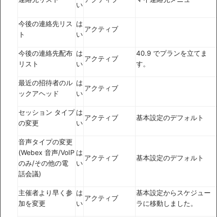
い
今後の連絡先リス
は
アクティブ
ト
い
今後の連絡先配布
は
40.9 でプランを立てま
アクティブ
リスト
い
す。
最近の招待者のル
は
アクティブ
ックアヘッド
い
セッション タイプ
は
アクティブ
基本設定のデフォルト
の変更
い
音声タイプの変更
(Webex 音声/VoIP
は
アクティブ
基本設定のデフォルト
のみ/その他の電
い
話会議)
主催者より早く参
は
基本設定からスケジュー
アクティブ
加を変更
い
ラに移動しました。