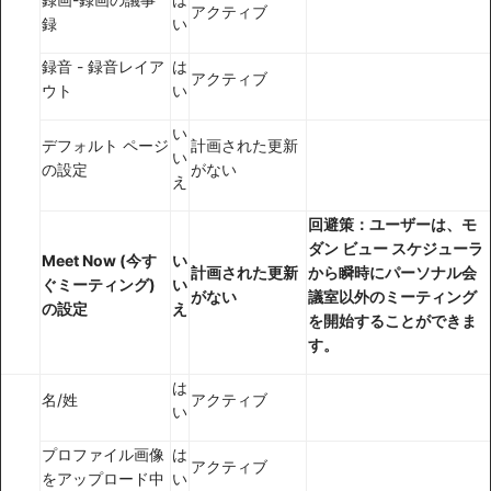
アクティブ
録
い
録音 - 録音レイア
は
アクティブ
ウト
い
い
デフォルト ページ
計画された更新
い
の設定
がない
え
回避策：ユーザーは、モ
ダン ビュー スケジューラ
Meet Now (今す
い
計画された更新
から瞬時にパーソナル会
ぐミーティング)
い
がない
議室以外のミーティング
の設定
え
を開始することができま
す。
は
名/姓
アクティブ
い
プロファイル画像
は
アクティブ
をアップロード中
い