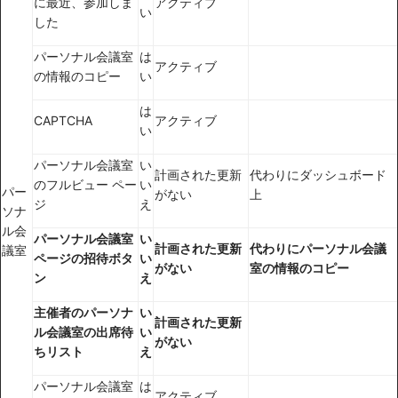
に最近、参加しま
アクティブ
い
した
パーソナル会議室
は
アクティブ
の情報のコピー
い
は
CAPTCHA
アクティブ
い
パーソナル会議室
い
計画された更新
代わりにダッシュボード
のフルビュー ペー
い
パー
がない
上
ジ
え
ソナ
ル会
パーソナル会議室
い
計画された更新
代わりにパーソナル会議
議室
ページの招待ボタ
い
がない
室の情報のコピー
ン
え
主催者のパーソナ
い
計画された更新
ル会議室の出席待
い
がない
ちリスト
え
パーソナル会議室
は
アクティブ