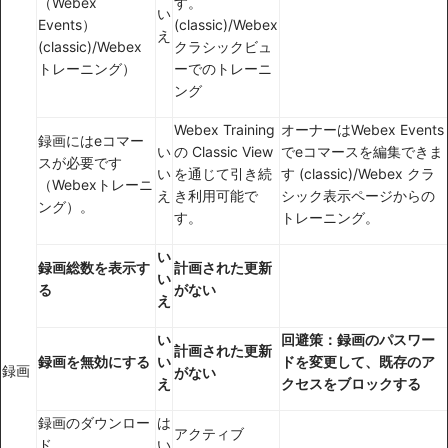
（Webex
す。
い
Events）
(classic)/Webex
え
(classic)/Webex
クラシックビュ
トレーニング）
ーでのトレーニ
ング
Webex Training
オーナーはWebex Events
録画にはeコマー
い
の Classic View
でeコマースを編集できま
スが必要です
い
を通じて引き続
す (classic)/Webex クラ
（Webexトレーニ
え
き利用可能で
シック表示ページからの
ング）。
す。
トレーニング。
い
録画総数を表示す
計画された更新
い
る
がない
え
い
回避策：録画のパスワー
計画された更新
録画を無効にする
い
ドを変更して、既存のア
録画
がない
え
クセスをブロックする
録画のダウンロー
は
アクティブ
ド
い