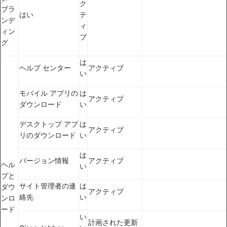
ク
ブラ
はい
テ
ンデ
ィ
ィン
ブ
グ
は
ヘルプ センター
アクティブ
い
モバイル アプリの
は
アクティブ
ダウンロード
い
デスクトップ アプ
は
アクティブ
リのダウンロード
い
は
バージョン情報
アクティブ
ヘル
い
プと
サイト管理者の連
は
ダウ
アクティブ
絡先
い
ンロ
ード
い
計画された更新