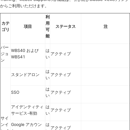
からご利用いただけます。
利
カテ
用
項目
ステータス
注
ゴリ
可
能
バー
WBS40 および
は
ジョ
アクティブ
WBS41
い
ン
は
スタンドアロン
アクティブ
い
は
SSO
アクティブ
い
アイデンティティ
は
アクティブ
サービス-有効
い
サイ
ンイ
Google アカウン
は
アクティブ