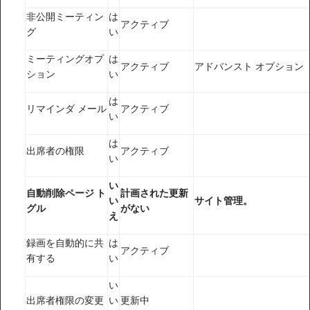
非公開ミーティン
は
アクティブ
グ
い
ミーティングオプ
は
アクティブ
アドバンスト オプション
ション
い
は
リマインダ メール
アクティブ
い
は
出席者の権限
アクティブ
い
い
自動削除ページ ト
計画された更新
い
サイト管理。
グル
がない
え
録画を自動的に共
は
アクティブ
有する
い
い
出席者権限の変更
い
更新中