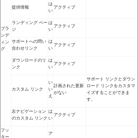
は
提供情報
アクティブ
い
ランディング ペー
は
アクティブ
ブラ
ジ
い
ンデ
サポートへの問い
は
ィン
アクティブ
合わせリンク
い
グ
ダウンロードのリ
は
アクティブ
ンク
い
サポート リンクとダウン
い
計画された更新
ロード リンクをカスタマ
カスタム リンク
い
がない
イズすることができま
え
す。
左ナビゲーション
は
アクティブ
のカスタム リンク
い
フッ
ア
ター