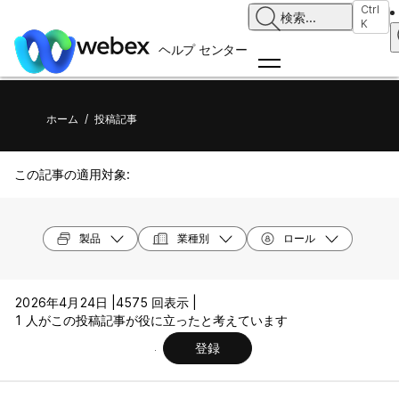
Ctrl
検索
...
K
ヘルプ センター
ホーム
/
投稿記事
この記事の適用対象:
製品
業種別
ロール
2026年4月24日 |
4575 回表示 |
1 人がこの投稿記事が役に立ったと考えています
登録