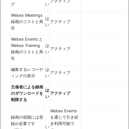
アクティブ
グ
い
Webex Meetings
は
録画のリストと再
アクティブ
い
生
Webex Events と
Webex Training
は
アクティブ
録画のリストと再
い
生
編集するレコーデ
は
アクティブ
ィングの表示
い
主催者による録画
は
のダウンロードを
アクティブ
い
制限する
Webex Events
録画の視聴には登
を通じて引き続
録が必要です
き利用可能で
い