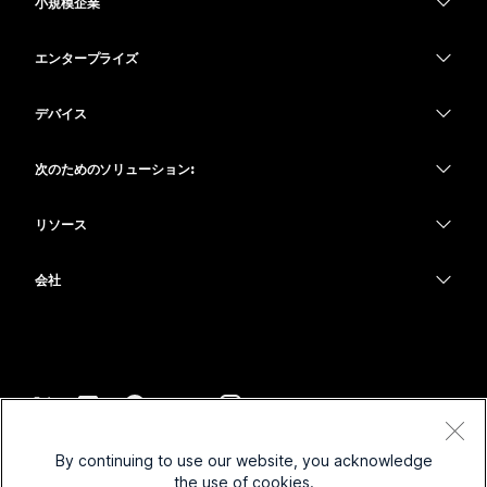
小規模企業
価格
エンタープライズ
Webex アプリ
Webex スイート
デバイス
Meetings
Calling
ヘッドセット
Calling
次のためのソリューション:
Meetings
カメラ
教育
メッセージング
メッセージング
リソース
Desk シリーズ
ヘルスケア
画面共有
ダウンロード
Slido
Room シリーズ
会社
行政
テストミーティングに参加
ウェビナー
Cisco
Board シリーズ
財務
オンラインクラス
Events
サポートへお問い合わせ
Phone シリーズ
スポーツとエンターテインメント
インテグレーション
Contact Center
セールスに問い合わせ
アクセサリ
フロントライン
アクセシビリティ
CPaaS
利用規約
Webex Blog
By continuing to use our website, you acknowledge
非営利
プライバシーステートメント
インクルージョン
セキュリティ
the use of cookies.