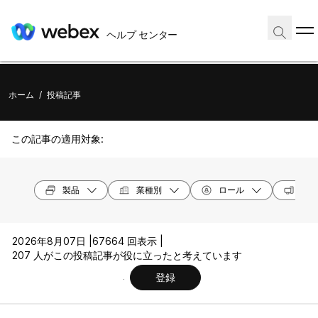
ヘルプ センター
ホーム
/
投稿記事
この記事の適用対象:
製品
業種別
ロール
オペ
2026年8月07日 |
67664 回表示 |
207 人がこの投稿記事が役に立ったと考えています
登録