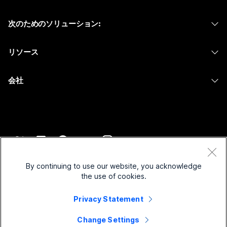
Calling
ヘッドセット
Calling
次のためのソリューション:
Meetings
カメラ
メッセージング
教育
メッセージング
リソース
Desk シリーズ
画面共有
ヘルスケア
Slido
ダウンロード
Room シリーズ
会社
行政
ウェビナー
テストミーティングに参加
Board シリーズ
Cisco
財務
Events
オンラインクラス
Phone シリーズ
サポートへお問い合わせ
スポーツとエンターテインメント
Contact Center
インテグレーション
アクセサリ
セールスに問い合わせ
フロントライン
CPaaS
アクセシビリティ
利用規約
Webex Blog
非営利
セキュリティ
By continuing to use our website, you acknowledge
インクルージョン
プライバシーステートメント
the use of cookies.
Webex ソート リーダーシップ
スタートアップ
Control Hub
クッキー
ライブ & オンデマンド ウェビナー
Privacy Statement
Webex Merch Store
商標
ハイブリッド ワーク
Webex Community
©
2026
Cisco and/or its affiliates. All rights reserved.
キャリア
Change Settings