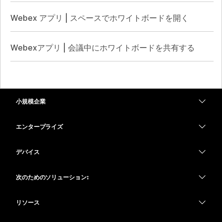
Webex アプリ | スペースでホワイトボードを開く
Webexアプリ | 会議中にホワイトボードを共有する
小規模企業
価格
エンタープライズ
Webex アプリ
Webex スイート
デバイス
Meetings
Calling
ヘッドセット
Calling
次のためのソリューション:
Meetings
カメラ
教育
メッセージング
メッセージング
リソース
Desk シリーズ
ヘルスケア
画面共有
ダウンロード
Slido