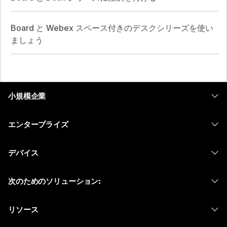
Board と Webex スペース付きのデスクシリーズを使い
ましょう
小規模企業
価格
エンタープライズ
Webex アプリ
Webex スイート
デバイス
Meetings
Calling
ヘッドセット
Calling
次のためのソリューション:
Meetings
カメラ
メッセージング
教育
メッセージング
リソース
Desk シリーズ
画面共有
ヘルスケア
Slido