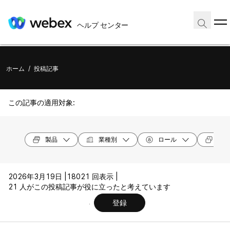
ヘルプ センター
ホーム
/
投稿記事
この記事の適用対象:
製品
業種別
ロール
デバ
2026年3月19日 |
18021 回表示 |
21 人がこの投稿記事が役に立ったと考えています
登録