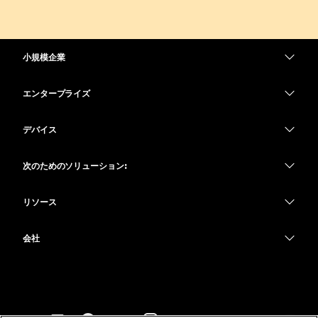
小規模企業
価格
エンタープライズ
Webex アプリ
Webex スイート
デバイス
Meetings
Calling
ヘッドセット
Calling
次のためのソリューション:
Meetings
カメラ
教育
メッセージング
メッセージング
リソース
Desk シリーズ
ヘルスケア
画面共有
ダウンロード
Slido
Room シリーズ
会社
行政
テストミーティングに参加
ウェビナー
Cisco
Board シリーズ
財務
オンラインクラス
Events
サポートへお問い合わせ
Phone シリーズ
スポーツとエンターテインメント
インテグレーション
Contact Center