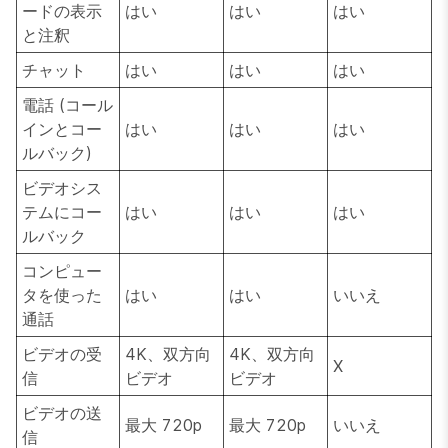
ードの表示
はい
はい
はい
と注釈
チャット
はい
はい
はい
電話 (コール
インとコー
はい
はい
はい
ルバック)
ビデオシス
テムにコー
はい
はい
はい
ルバック
コンピュー
タを使った
はい
はい
いいえ
通話
ビデオの受
4K、双方向
4K、双方向
X
信
ビデオ
ビデオ
ビデオの送
最大 720p
最大 720p
いいえ
信