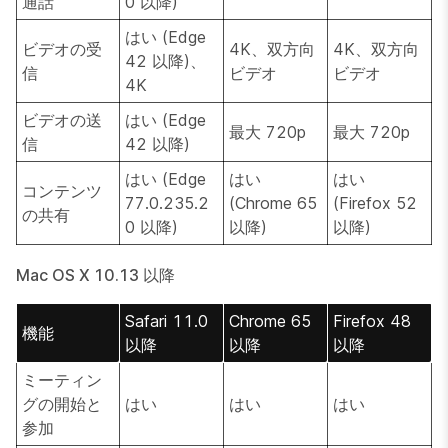
通話
0 以降)
はい (Edge
ビデオの受
4K、双方向
4K、双方向
42 以降)、
信
ビデオ
ビデオ
4K
ビデオの送
はい (Edge
最大 720p
最大 720p
信
42 以降)
はい (Edge
はい
はい
コンテンツ
77.0.235.2
(Chrome 65
(Firefox 52
の共有
0 以降)
以降)
以降)
Mac OS X 10.13 以降
Safari 11.0
Chrome 65
Firefox 48
機能
以降
以降
以降
ミーティン
グの開始と
はい
はい
はい
参加