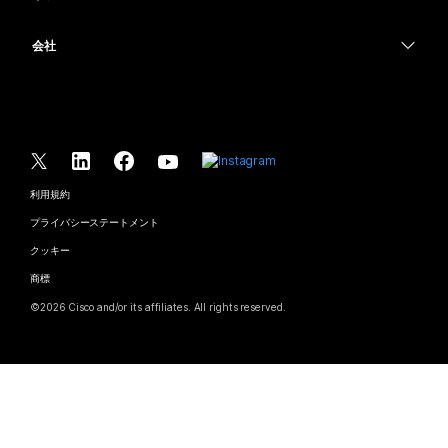
Desk シリーズ
ヘルスケア
画面共有
ダウンロード
Slido
Room シリーズ
会社
行政
テストミーティングに参加
ウェビナー
Cisco
Board シリーズ
財務
オンラインクラス
Events
サポートへお問い合わせ
Phone シリーズ
スポーツとエンターテインメント
インテグレーション
Contact Center
セールスに問い合わせ
アクセサリ
フロントライン
アクセシビリティ
CPaaS
利用規約
Webex Blog
非営利
プライバシーステートメント
インクルージョン
セキュリティ
Webex ソート リーダーシップ
クッキー
スタートアップ
ライブ & オンデマンド ウェビナー
Control Hub
Webex Merch Store
商標
ハイブリッド ワーク
Webex Community
©
2026
Cisco and/or its affiliates. All rights reserved.
キャリア
Webex Developers
ニュース & イノベーション