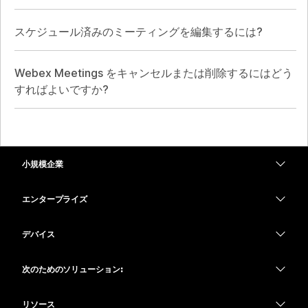
スケジュール済みのミーティングを編集するには?
Webex Meetings をキャンセルまたは削除するにはどう
すればよいですか?
小規模企業
価格
エンタープライズ
Webex アプリ
Webex スイート
デバイス
Meetings
Calling
ヘッドセット
Calling
次のためのソリューション:
Meetings
カメラ
教育
メッセージング
メッセージング
リソース