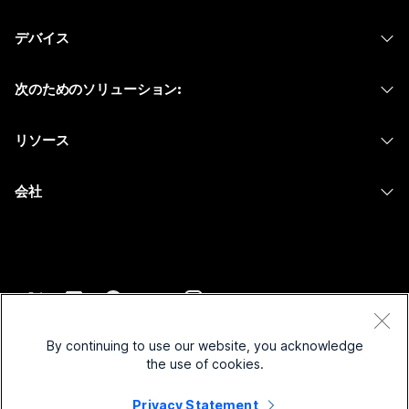
Webex アプリ
Webex スイート
何をお探しですか?
デバイス
Meetings
Calling
ヘッドセット
Calling
質問を投稿してください
次のためのソリューション:
Meetings
カメラ
メッセージング
教育
メッセージング
リソース
Desk シリーズ
画面共有
ヘルスケア
Slido
ダウンロード
Room シリーズ
会社
行政
ウェビナー
テストミーティングに参加
Board シリーズ
Cisco
財務
Events
オンラインクラス
Phone シリーズ
サポートへお問い合わせ
スポーツとエンターテインメント
Contact Center
インテグレーション
アクセサリ
セールスに問い合わせ
フロントライン
CPaaS
アクセシビリティ
利用規約
Webex Blog
非営利
セキュリティ
By continuing to use our website, you acknowledge
インクルージョン
プライバシーステートメント
the use of cookies.
Webex ソート リーダーシップ
スタートアップ
Control Hub
クッキー
ライブ & オンデマンド ウェビナー
Privacy Statement
Webex Merch Store
商標
ハイブリッド ワーク