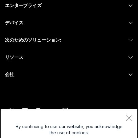
エンタープライズ
Webex アプリ
Webex スイート
デバイス
Meetings
Calling
ヘッドセット
Calling
次のためのソリューション:
Meetings
カメラ
メッセージング
教育
メッセージング
リソース
Desk シリーズ
画面共有
ヘルスケア
Slido
ダウンロード
Room シリーズ
会社
行政
ウェビナー
テストミーティングに参加
Board シリーズ
Cisco
財務
Events
オンラインクラス
Phone シリーズ
サポートへお問い合わせ
スポーツとエンターテインメント
Contact Center
インテグレーション
アクセサリ
セールスに問い合わせ
フロントライン
CPaaS
アクセシビリティ
利用規約
Webex Blog
非営利
セキュリティ
By continuing to use our website, you acknowledge
インクルージョン
プライバシーステートメント
the use of cookies.
Webex ソート リーダーシップ
スタートアップ
Control Hub