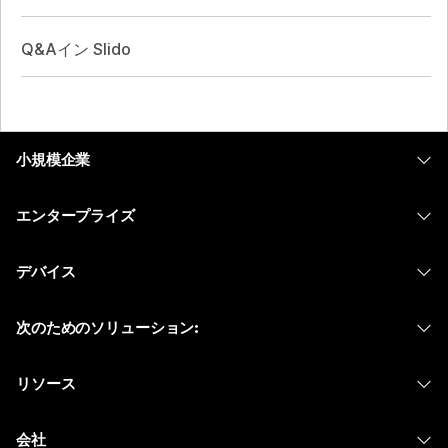
Q&Aイン Slido
小規模企業
価格
エンタープライズ
Webex アプリ
Webex スイート
デバイス
Meetings
Calling
ヘッドセット
Calling
次のためのソリューション:
Meetings
カメラ
メッセージング
教育
メッセージング
リソース
Desk シリーズ
画面共有
ヘルスケア
Slido
ダウンロード
Room シリーズ
会社
行政