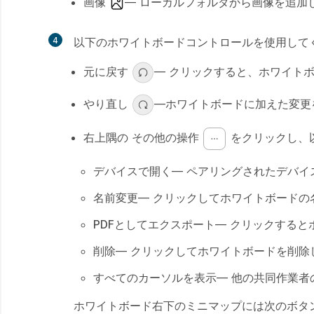
画像
— ローカルフォルダから画像を追加
4
以下のホワイトボードコントロールを使用して
元に戻す
— クリックすると、ホワイト
やり直し
—ホワイトボードに加えた変更
右上隅の
その他の操作
をクリックし、
デバイスで開く
— ペアリングされたデバイ
名前変更
— クリックしてホワイトボードの
PDFとしてエクスポート
— クリックすると
削除
— クリックしてホワイトボードを削除
すべてのカーソルを表示
— 他の共同作業
ホワイトボード右下のミニマップには次のボタ