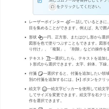
消しゴムツールを長押ししてドラ
をクリックしてください。
レーザーポインター
— 話しているとき
目を集めることができます。例えば、丸で囲
形状
—円、正方形、またはひし形から選
図形を色で塗りつぶすこともできます。図形
り付け」、「複製」、「削除」などの操作を
テキスト
—選択したら、テキストを追加
ト形式から選択できます。太字、斜体、下線
付箋
—選択すると、付箋を追加したい領
別の付箋を追加するには、
[+]
ボタンをクリ
絵文字
—絵文字ピッカーを使用して絵文
してサイズを変更できます。絵文字を右クリ
作を選択できます。