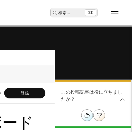
検索
...
⌘K
この投稿記事は役に立ちまし
登録
たか？
ボード