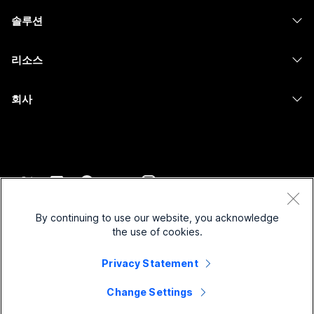
헤드셋
Calling
솔루션
Meetings
카메라
메시징
교육
메시징
리소스
Desk 시리즈
화면 공유
의료 서비스
Slido
다운로드
Room 시리즈
회사
정부
Webinars
테스트 미팅 참여하기
Board 시리즈
Cisco
재무
이벤트
온라인 학습
전화 시리즈
지원 연락처
스포츠 및 엔터테인먼트
Contact Center
통합
보조 프로그램
영업팀에 문의
최전선
CPaaS
접근성
약관 및 조건
Webex Blog
비영리
보안
By continuing to use our website, you acknowledge
포용성
개인 정보 보호 정책
the use of cookies.
Webex 사고적 리더십
스타트업
Control Hub
쿠키
실시간 및 주문형 웨비나
Webex Merch 스토어
Privacy Statement
등록 상표
하이브리드 작업
Webex 커뮤니티
©
2026
Cisco 및/또는 관련 제휴. All rights reserved.
경력
Change Settings
Webex 개발자