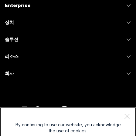
Enterprise
Webex 앱
Webex Suite
장치
Meetings
Calling
헤드셋
Calling
솔루션
Meetings
카메라
메시징
교육
메시징
리소스
Desk 시리즈
화면 공유
의료 서비스
Slido
다운로드
Room 시리즈
회사
정부
Webinars
테스트 미팅 참여하기
Board 시리즈
Cisco
재무
이벤트
온라인 학습
전화 시리즈
지원 연락처
스포츠 및 엔터테인먼트
Contact Center
통합
보조 프로그램
영업팀에 문의
최전선
CPaaS
접근성
약관 및 조건
Webex Blog
비영리
보안
By continuing to use our website, you acknowledge
포용성
개인 정보 보호 정책
the use of cookies.
Webex 사고적 리더십
스타트업
Control Hub