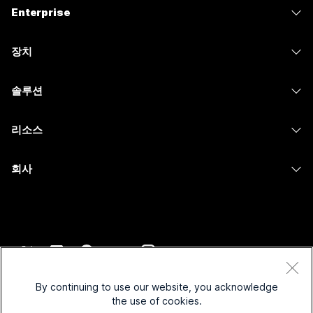
Enterprise
Webex 앱
Webex Suite
장치
Meetings
Calling
헤드셋
Calling
솔루션
Meetings
카메라
메시징
교육
메시징
리소스
Desk 시리즈
화면 공유
의료 서비스
Slido
다운로드
Room 시리즈
회사
정부
Webinars
테스트 미팅 참여하기
Board 시리즈
Cisco
재무
이벤트
온라인 학습
전화 시리즈
지원 연락처
스포츠 및 엔터테인먼트
Contact Center
통합
보조 프로그램
영업팀에 문의
최전선
CPaaS
접근성
약관 및 조건
Webex Blog
비영리
보안
By continuing to use our website, you acknowledge
포용성
개인 정보 보호 정책
the use of cookies.
Webex 사고적 리더십
스타트업
Control Hub