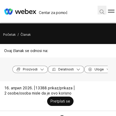
Centar za pomoć
Početak
/
Članak
Ovaj članak se odnosi na:
Proizvodi
Delatnosti
Uloge
16. април 2026. |
13388 prikaz/prikaza |
2 osobe/osoba misle da je ovo korisno
Pretplati se