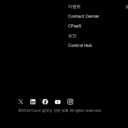
이벤트
Contact Center
CPaaS
보안
Control Hub
©
2026
Cisco 및/또는 관련 제휴. All rights reserved.