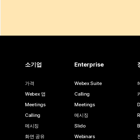
소기업
Enterprise
가격
Webex Suite
Webex 앱
Calling
Meetings
Meetings
Calling
메시징
메시징
Slido
화면 공유
Webinars