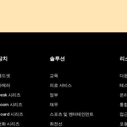
장치
솔루션
리
헤드셋
교육
다
카메라
의료 서비스
테스
Desk 시리즈
정부
온라
Room 시리즈
재무
통
Board 시리즈
스포츠 및 엔터테인먼트
접
전화 시리즈
최전선
포