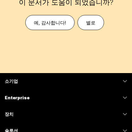
이 문서가 도움이 되었습니까?
예, 감사합니다!
별로
소기업
가격
Enterprise
Webex 앱
Webex Suite
장치
Meetings
Calling
헤드셋
Calling
솔루션
Meetings