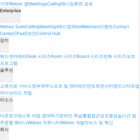
가격
Webex 앱
Meetings
Calling
메시징
화면 공유
Enterprise
Webex Suite
Calling
Meetings
메시징
Slido
Webinars
이벤트
Contact
Center
CPaaS
보안
Control Hub
장치
헤드셋
카메라
Desk 시리즈
Room 시리즈
Board 시리즈
전화 시리즈
보조
프로그램
솔루션
교육
의료 서비스
정부
재무
스포츠 및 엔터테인먼트
최전선
비영리
스타트업
하이브리드 작업
리소스
다운로드
테스트 미팅 참여하기
온라인 학습
통합
접근성
포용성
실시간 및
주문형 웨비나
Webex 커뮤니티
Webex 개발자
뉴스 및 혁신
회사