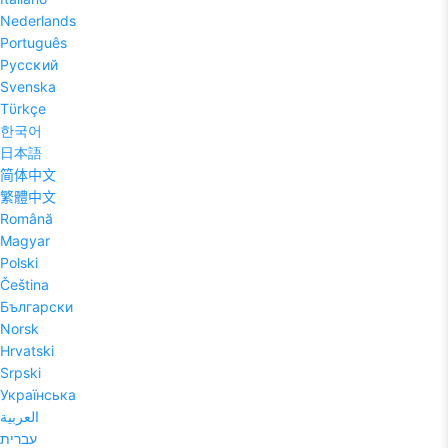
Nederlands
Português
Pyccĸий
Svenska
Tϋrkçe
한국어
日本語
简体中文
繁體中文
Română
Magyar
Polski
Čeština
Български
Norsk
Hrvatski
Srpski
Українська
العربية
עברית