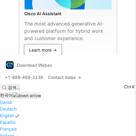
Cisco AI Assistant
The most advanced generative AI-
powered platform for hybrid work
and customer experience.
Learn more →
Download Webex
+1-888-469-3239
Contact Sales →
Ctrl K
검색
...
한국어
Dansk
Deutsch
English
Español
Français
Italiano