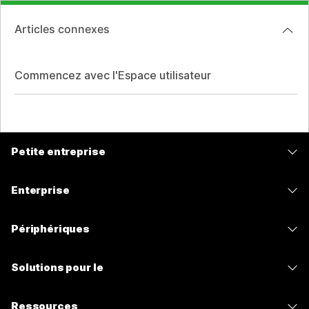
Articles connexes
Commencez avec l'Espace utilisateur
Petite entreprise
Tarifs
Enterprise
Application Webex
Webex Suite
Périphériques
Meetings
Calling
Casques
Calling
Solutions pour le
Meetings
Caméras
Messagerie
Enseignement
Messagerie
Ressources
Série de bureaux