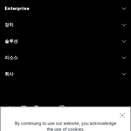
가격
Enterprise
Webex 앱
Webex Suite
장치
Meetings
Calling
헤드셋
Calling
솔루션
Meetings
카메라
메시징
교육
메시징
리소스
Desk 시리즈
화면 공유
의료 서비스
Slido
다운로드
Room 시리즈
회사
정부
Webinars
테스트 미팅 참여하기
Board 시리즈
Cisco
재무
이벤트
온라인 학습
전화 시리즈
지원 연락처
스포츠 및 엔터테인먼트
Contact Center
통합
보조 프로그램
영업팀에 문의
최전선
CPaaS
접근성
약관 및 조건
Webex Blog
비영리
보안
By continuing to use our website, you acknowledge
포용성
개인 정보 보호 정책
the use of cookies.
Webex 사고적 리더십