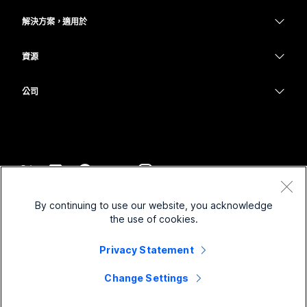
Calling
耳機
Calling
解決方案，適用於
Meetings
攝影機
教育
Messaging
Messaging
資源
Desk 系列
醫療保健
螢幕共用
下載
Slido
Room 系列
公司
政府
加入測驗會議
Webinars
Cisco
Board 系列
財務
線上課程
Events
聯絡技術支援
電話系列
運動與娛樂
整合
Contact Center
聯絡銷售人員
配件
前線
協助工具
CPaaS
條款和條件
Webex 部落格
By continuing to use our website, you acknowledge
非營利
隱私權聲明
包容性
安全性
the use of cookies.
Webex 思想領導力
Cookie
啟動
即時和隨選網路研討會
Control Hub
Privacy Statement
Webex Merch Store
商標
混合式工作
Webex 社群
©
2026
Cisco 和/或其子公司。保留所有權利。
職業
Change Settings
Webex 開發人員