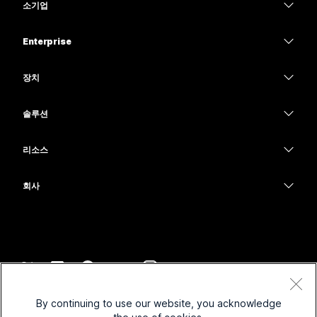
소기업
가격
Enterprise
Webex 앱
Webex Suite
장치
Meetings
Calling
헤드셋
Calling
솔루션
Meetings
카메라
교육
메시징
메시징
리소스
Desk 시리즈
의료 서비스
화면 공유
다운로드
Slido
Room 시리즈
회사
정부
테스트 미팅 참여하기
Webinars
Cisco
Board 시리즈
재무
온라인 학습
이벤트
지원 연락처
전화 시리즈
스포츠 및 엔터테인먼트
통합
Contact Center
영업팀에 문의
보조 프로그램
최전선
접근성
CPaaS
약관 및 조건
Webex Blog
By continuing to use our website, you acknowledge
비영리
개인 정보 보호 정책
포용성
보안