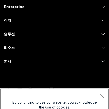
가격
Enterprise
Webex 앱
Webex Suite
장치
Meetings
Calling
헤드셋
Calling
솔루션
Meetings
카메라
메시징
교육
메시징
리소스
Desk 시리즈
화면 공유
의료 서비스
Slido
다운로드
Room 시리즈
회사
정부
Webinars
테스트 미팅 참여하기
Board 시리즈
Cisco
재무
이벤트
온라인 학습
전화 시리즈
지원 연락처
스포츠 및 엔터테인먼트
Contact Center
통합
보조 프로그램
영업팀에 문의
최전선
CPaaS
접근성
약관 및 조건
Webex Blog
비영리
보안
By continuing to use our website, you acknowledge
포용성
개인 정보 보호 정책
the use of cookies.
Webex 사고적 리더십