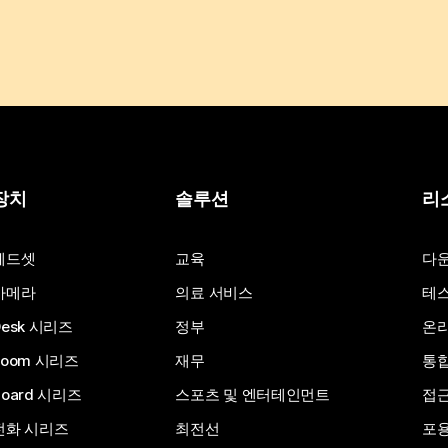
장치
솔루션
리
헤드셋
교육
다
카메라
의료 서비스
테스
Desk 시리즈
정부
온라
Room 시리즈
재무
통
Board 시리즈
스포츠 및 엔터테인먼트
접
전화 시리즈
최전선
포