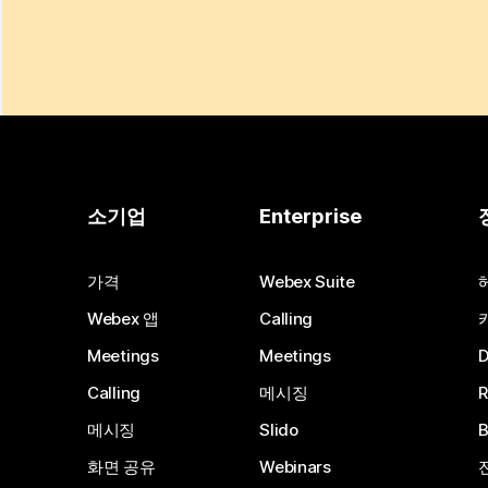
소기업
Enterprise
가격
Webex Suite
Webex 앱
Calling
Meetings
Meetings
Calling
메시징
메시징
Slido
화면 공유
Webinars