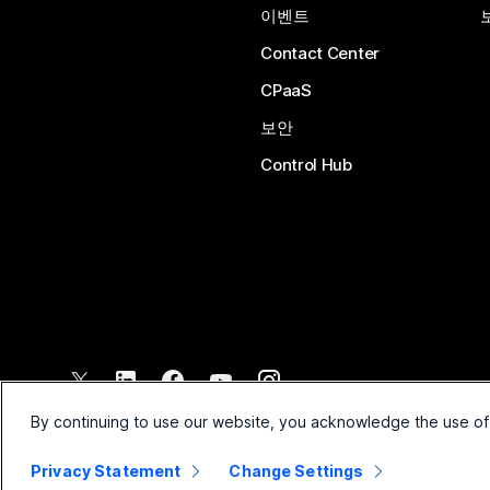
이벤트
Contact Center
CPaaS
보안
Control Hub
©
2026
Cisco 및/또는 관련 제휴. All rights reserved.
By continuing to use our website, you acknowledge the use of
Privacy Statement
Change Settings