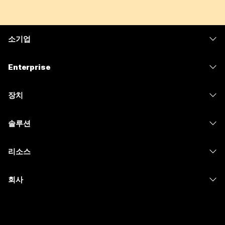
소기업
가격
Enterprise
Webex 앱
Webex Suite
장치
Meetings
Calling
헤드셋
Calling
솔루션
Meetings
카메라
메시징
교육
메시징
리소스
Desk 시리즈
화면 공유
의료 서비스
Slido
다운로드
Room 시리즈
회사
정부
Webinars
테스트 미팅 참여하기
Board 시리즈
Cisco
재무
이벤트
온라인 학습
전화 시리즈
지원 연락처
스포츠 및 엔터테인먼트
Contact Center