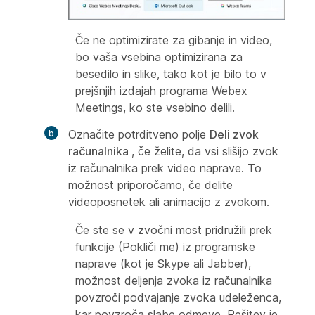
Če ne optimizirate za gibanje in video,
bo vaša vsebina optimizirana za
besedilo in slike, tako kot je bilo to v
prejšnjih izdajah programa Webex
Meetings, ko ste vsebino delili.
Označite potrditveno polje
Deli zvok
računalnika
, če želite, da vsi slišijo zvok
iz računalnika prek video naprave. To
možnost priporočamo, če delite
videoposnetek ali animacijo z zvokom.
Če ste se v zvočni most pridružili prek
funkcije (Pokliči me) iz programske
naprave (kot je Skype ali Jabber),
možnost deljenja zvoka iz računalnika
povzroči podvajanje zvoka udeleženca,
kar povzroča slabe odmeve. Rešitev je,