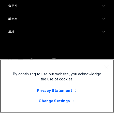
헤드셋
Calling
솔루션
Meetings
카메라
교육
메시징
메시징
리소스
Desk 시리즈
의료 서비스
화면 공유
다운로드
Slido
Room 시리즈
회사
정부
테스트 미팅 참여하기
Webinars
Cisco
Board 시리즈
재무
온라인 학습
이벤트
지원 연락처
전화 시리즈
스포츠 및 엔터테인먼트
통합
Contact Center
영업팀에 문의
보조 프로그램
최전선
접근성
CPaaS
약관 및 조건
Webex Blog
By continuing to use our website, you acknowledge
비영리
개인 정보 보호 정책
포용성
보안
the use of cookies.
Webex 사고적 리더십
쿠키
스타트업
실시간 및 주문형 웨비나
Control Hub
Webex Merch 스토어
Privacy Statement
등록 상표
하이브리드 작업
Webex 커뮤니티
©
2026
Cisco 및/또는 관련 제휴. All rights reserved.
경력
Change Settings
Webex 개발자