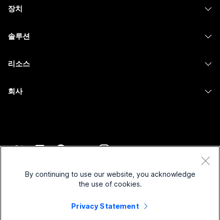
장치
Meetings
Calling
헤드셋
Calling
솔루션
Meetings
카메라
메시징
교육
메시징
리소스
Desk 시리즈
화면 공유
의료 서비스
Slido
다운로드
Room 시리즈
회사
정부
Webinars
테스트 미팅 참여하기
Board 시리즈
Cisco
재무
이벤트
온라인 학습
전화 시리즈
지원 연락처
스포츠 및 엔터테인먼트
Contact Center
통합
보조 프로그램
영업팀에 문의
최전선
CPaaS
접근성
약관 및 조건
Webex Blog
비영리
보안
By continuing to use our website, you acknowledge
포용성
개인 정보 보호 정책
the use of cookies.
Webex 사고적 리더십
스타트업
Control Hub
쿠키
실시간 및 주문형 웨비나
Privacy Statement
Webex Merch 스토어
등록 상표
하이브리드 작업
Webex 커뮤니티