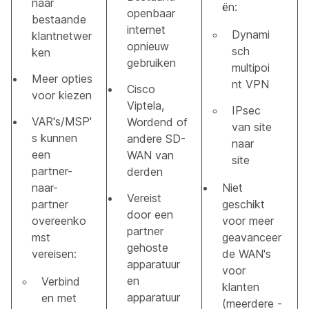
naar
ën:
openbaar
bestaande
internet
Dynami
klantnetwer
opnieuw
sch
ken
gebruiken
multipoi
Meer opties
nt VPN
Cisco
voor kiezen
Viptela,
IPsec
VAR's/MSP'
Wordend of
van site
s kunnen
andere SD-
naar
een
WAN van
site
partner-
derden
naar-
Niet
Vereist
partner
geschikt
door een
overeenko
voor meer
partner
mst
geavanceer
gehoste
vereisen:
de WAN's
apparatuur
voor
en
Verbind
klanten
apparatuur
en met
(meerdere -