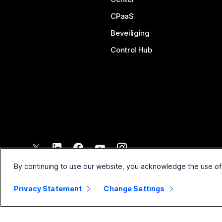
CPaaS
Beveiliging
Control Hub
©
2026
Cisco en/of de dochterondernemingen. Alle rechten voo
By continuing to use our website, you acknowledge the use of
Privacy Statement
Change Settings