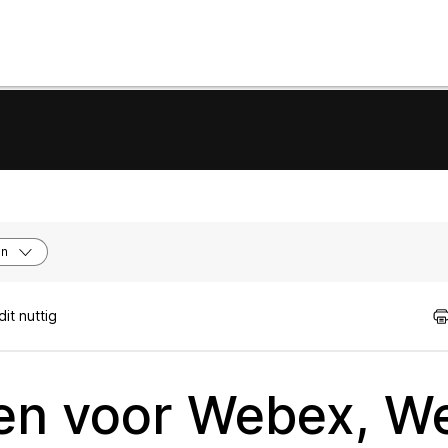
en
it nuttig
en voor Webex, W