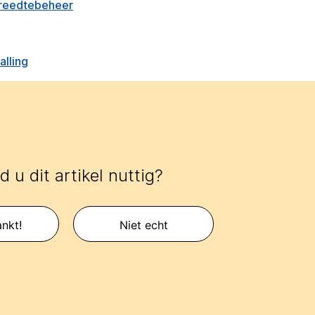
breedtebeheer
lling
 u dit artikel nuttig?
nkt!
Niet echt