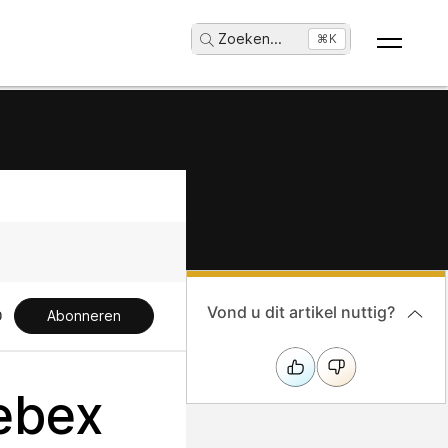
Zoeken
...
⌘K
Vond u dit artikel nuttig?
Abonneren
ebex