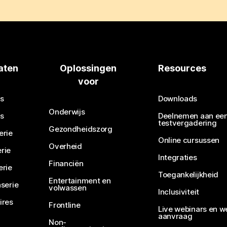
aten
Oplossingen
Resources
voor
s
Downloads
Onderwijs
s
Deelnemen aan ee
testvergadering
Gezondheidszorg
erie
Online cursussen
Overheid
rie
Integraties
Financiën
erie
Toegankelijkheid
Entertainment en
serie
volwassen
Inclusiviteit
ires
Frontline
Live webinars en w
aanvraag
Non-