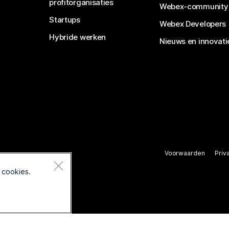
profitorganisaties
Webex-community
Startups
Webex Developers
Hybride werken
Nieuws en innovati
Voorwaarden
Priv
rbehouden.
 cookies.