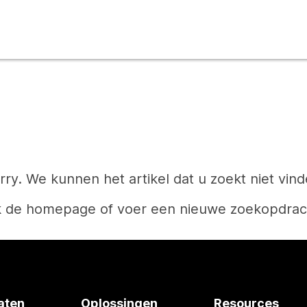
rry. We kunnen het artikel dat u zoekt niet vind
k de homepage of voer een nieuwe zoekopdrach
Start
aten
Oplossingen
Resources
Hebt u een antwoord nodig?