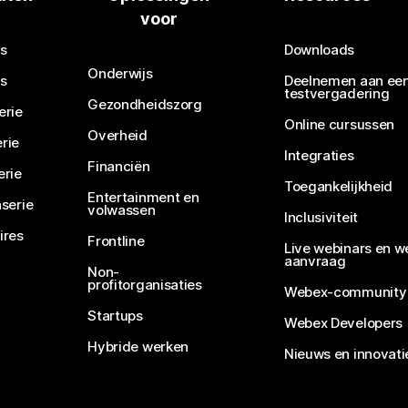
voor
Een vraag verzenden
s
Downloads
Onderwijs
s
Deelnemen aan ee
testvergadering
Gezondheidszorg
erie
Online cursussen
Overheid
rie
Integraties
Financiën
erie
Toegankelijkheid
Entertainment en
serie
volwassen
Inclusiviteit
ires
Frontline
Live webinars en w
aanvraag
Non-
profitorganisaties
Webex-community
Startups
Webex Developers
Hybride werken
Nieuws en innovati