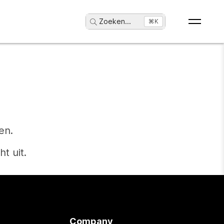
Zoeken
...
⌘K
en.
t uit.
Company