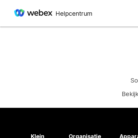
Helpcentrum
So
Bekij
Klein
Organisatie
Appar