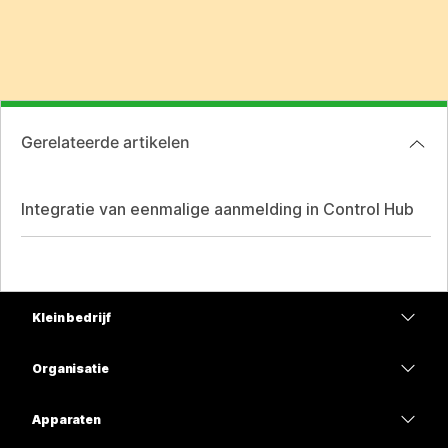
Gerelateerde artikelen
Integratie van eenmalige aanmelding in Control Hub
Klein bedrijf
Prijzen
Organisatie
Webex-app
Webex Suite
Apparaten
Meetings
Calling